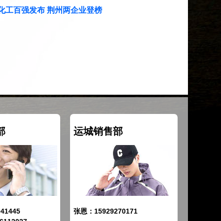
细化工百强发布 荆州两企业登榜
部
运城销售部
41445
张恩：15929270171