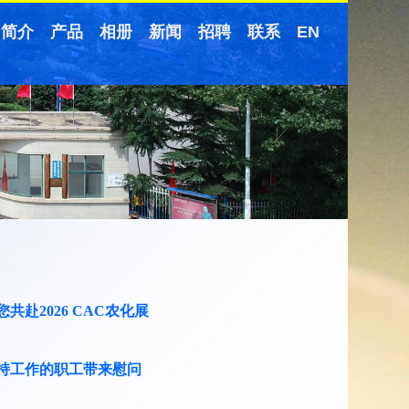
简介
产品
相册
新闻
招聘
联系
EN
共赴2026 CAC农化展
持工作的职工带来慰问