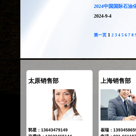
2024中国国际石油
2024-9-4
1
第一页
2
3
4
5
6
7
8
太原销售部
上海销售部
郭星：13643479149
崔瑞：139345865