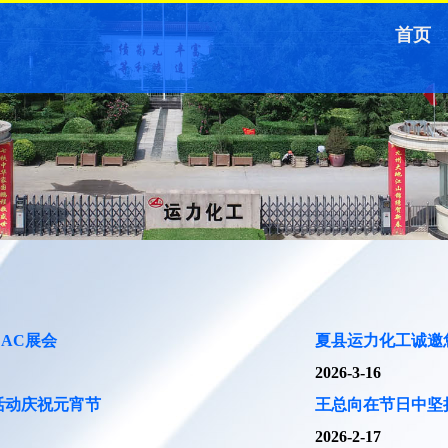
首页
AC展会
夏县运力化工诚邀您
2026-3-16
活动庆祝元宵节
王总向在节日中坚
2026-2-17