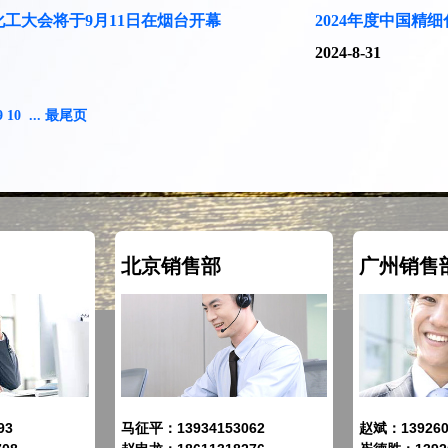
化工大会将于9月11日在烟台开幕
2024年度中国精
2024-8-31
9
10
...
最尾页
北京销售部
广州销售
93
马征平：13934153062
赵斌：139260