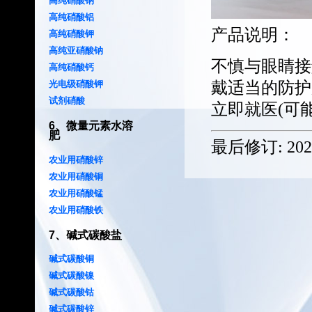
高纯硝酸钠
高纯硝酸铝
产品说明：
高纯硝酸钾
高纯亚硝酸钠
不慎与眼睛接
高纯硝酸钙
戴适当的防护
光电级硝酸钾
试剂硝酸
立即就医(可
6
、
微量元素水溶
肥
最后修订:
202
农业用硝酸锌
农业用硝酸铜
农业用硝酸锰
农业用硝酸铁
7
、
碱式碳酸盐
碱式碳酸铜
碱式碳酸镍
碱式碳酸钴
碱式碳酸锌