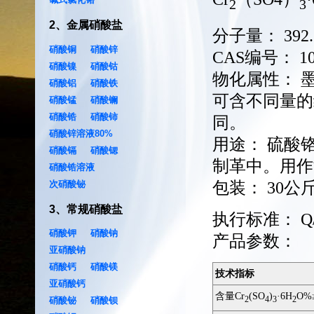
2
3
2
、
金属硝酸盐
分子量：
392
硝酸铜
硝酸锌
CAS编号：
1
硝酸镍
硝酸钴
物化属性：
硝酸铝
硝酸铁
可含不同量的
硝酸锰
硝酸镧
硝酸锆
硝酸铈
同。
硝酸锌溶液80%
用途：
硫酸
硝酸镉
硝酸锶
制革中。用作
硝酸锆溶液
次硝酸铋
包装：
30公
3
、
常规硝酸盐
执行标准：
Q
硝酸钾
硝酸钠
产品参数：
亚硝酸钠
硝酸钙
硝酸镁
技术指标
亚硝酸钙
含量Cr
(SO
)
·6H
O%
2
4
3
2
硝酸铋
硝酸钡