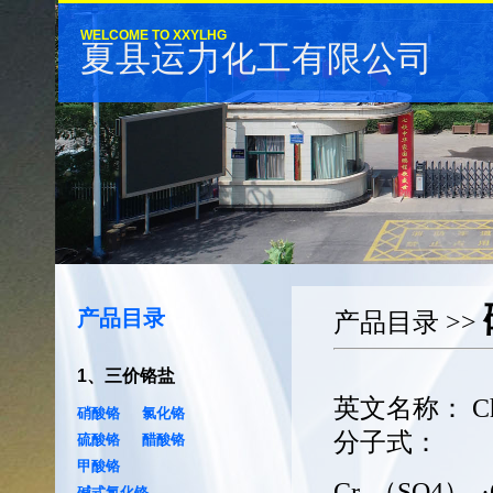
WELCOME TO XXYLHG
夏县运力化工有限公司
产品目录
产品目录
>>
1
、
三价铬盐
英文名称：
C
硝酸铬
氯化铬
分子式：
硫酸铬
醋酸铬
甲酸铬
Cr
（SO4）
碱式氯化铬