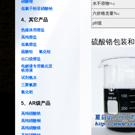
硝酸锂
水不溶物
≤
%
低氯干粉亚硝酸钠
六价铬含量%≤
4
、
其它产品
pH值
热媒体用熔盐
高纯熔盐
硫酸铬
包装和
低氯熔盐
硫酸钴
氯化钴
出口级熔盐
电解液专用氯化亚
铁溶液
试剂氨水
三聚氰胺
氯化钯
5
、
AR级产品
高纯硝酸铁
高纯硝酸铜
高纯硝酸镁