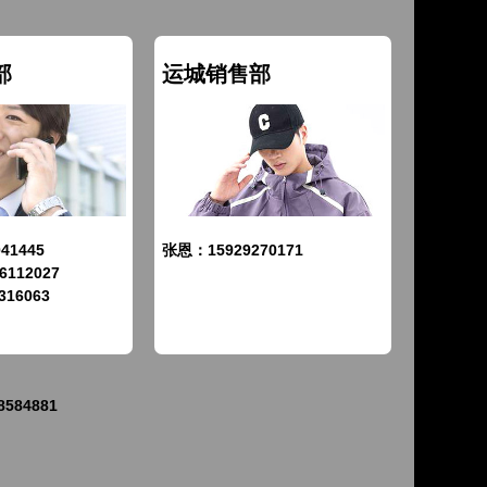
部
运城销售部
41445
张恩：15929270171
112027
316063
84881