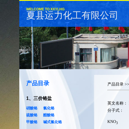
WELCOME TO XXYLHG
夏县运力化工有限公司
产品目录
产品目录
>
1
、
三价铬盐
英文名称：
硝酸铬
氯化铬
分子式：
硫酸铬
醋酸铬
KNO
甲酸铬
碱式氯化铬
3