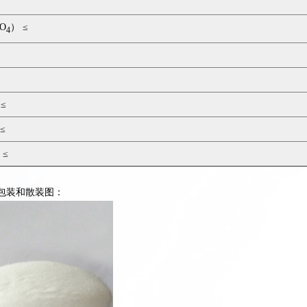
O
） ≤
4
≤
≤
 ≤
包装和散装图：