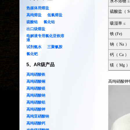
水不溶物 ≤
热媒体用熔盐
硫酸盐（ S
高纯熔盐
低氯熔盐
硫酸钴
氯化钴
吸湿率 ≤
出口级熔盐
铁 (Fe)
电解液专用氯化亚铁溶
液
钠（ Na ） 
试剂氨水
三聚氰胺
氯化钯
钙（ Ca ） 
5
、
AR级产品
镁（ Mg ）
高纯硝酸铁
高纯硝酸钾
高纯硝酸铜
高纯硝酸镁
高纯硝酸钠
高纯硝酸铝
高纯硝酸钾
高纯亚硝酸钠
高纯硝酸钙