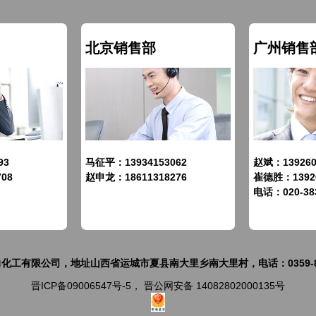
北京销售部
广州销售
93
马征平：13934153062
赵斌：139260
708
赵申龙：18611318276
崔德胜：13926
电话：020-38
化工有限公司，地址山西省运城市夏县南大里乡南大里村，电话：0359-85
晋ICP备09006547号-5
，
晋公网安备 14082802000135号