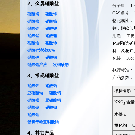
2
、
金属硝酸盐
分子量：
10
CAS编号：
硝酸铜
硝酸锌
物化属性：
硝酸镍
硝酸钴
钾，继续加
硝酸铝
硝酸铁
硝酸锰
硝酸镧
用途：
主要
硝酸锆
硝酸铈
化剂和选矿
硝酸锌溶液80%
料、及花卉
硝酸镉
硝酸锶
包装：
50
硝酸锆溶液
次硝酸铋
执行标准：
3
、
常规硝酸盐
产品参数：
硝酸钾
硝酸钠
指标名称（
亚硝酸钠
硝酸钙
硝酸镁
亚硝酸钙
KNO
含量 
3
硝酸铋
硝酸钡
水份 ≤
硝酸锂
低氯干粉亚硝酸钠
氯化物（ Cl
4
、
其它产品