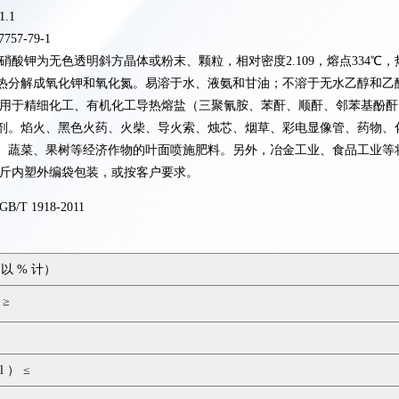
1.1
7757-79-1
硝酸钾为无色透明斜方晶体或粉末、颗粒，相对密度2.109，熔点334℃
热分解成氧化钾和氧化氮。易溶于水、液氨和甘油；不溶于无水乙醇和乙
用于精细化工、有机化工导热熔盐（三聚氰胺、苯酐、顺酐、邻苯基酚酐
剂。焰火、黑色火药、火柴、导火索、烛芯、烟草、彩电显像管、药物、
、蔬菜、果树等经济作物的叶面喷施肥料。另外，冶金工业、食品工业等
公斤内塑外编袋包装，或按客户要求。
GB/T 1918-2011
以 % 计）
≥
 ） ≤