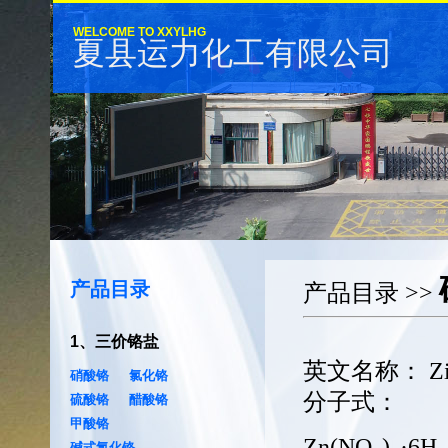
WELCOME TO XXYLHG
夏县运力化工有限公司
产品目录
产品目录
>>
1
、
三价铬盐
英文名称：
Zi
硝酸铬
氯化铬
分子式：
硫酸铬
醋酸铬
甲酸铬
Zn(NO
)
·6H
碱式氯化铬