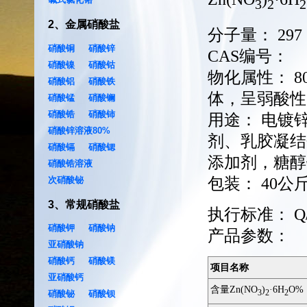
3
2
2
2
、
金属硝酸盐
分子量：
297
硝酸铜
硝酸锌
CAS编号：
硝酸镍
硝酸钴
物化属性：
硝酸铝
硝酸铁
体，呈弱酸性
硝酸锰
硝酸镧
硝酸锆
硝酸铈
用途：
电镀
硝酸锌溶液80%
剂、乳胶凝结
硝酸镉
硝酸锶
添加剂，糖醇
硝酸锆溶液
次硝酸铋
包装：
40公
3
、
常规硝酸盐
执行标准：
Q
硝酸钾
硝酸钠
产品参数：
亚硝酸钠
硝酸钙
硝酸镁
项目名称
亚硝酸钙
含量Zn(NO
)
·6H
O%
3
2
2
硝酸铋
硝酸钡