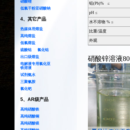
硝酸锂
铅(Pb)% ≤
低氯干粉亚硝酸钠
pH ≤
4
、
其它产品
水不溶物 % ≤
热媒体用熔盐
比重/温度
高纯熔盐
外观
低氯熔盐
硫酸钴
氯化钴
出口级熔盐
硝酸锌溶液80
电解液专用氯化亚
铁溶液
试剂氨水
三聚氰胺
氯化钯
5
、
AR级产品
高纯硝酸铁
高纯硝酸铜
高纯硝酸镁