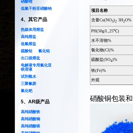
硝酸锂
低氯干粉亚硝酸钠
项目名称
4
、
其它产品
含量Cu(NO
)
·3H
O%
3
2
2
热媒体用熔盐
PH(50g/L,25℃)
高纯熔盐
水不溶物%
低氯熔盐
氯化物(Cl)%
硫酸钴
氯化钴
出口级熔盐
硫酸盐(SO
)%
4
电解液专用氯化亚
铁溶液
铁(Fe)%
试剂氨水
外观
三聚氰胺
氯化钯
硝酸铜
包装和
5
、
AR级产品
高纯硝酸铁
高纯硝酸铜
高纯硝酸镁