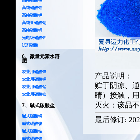
高纯硝酸钠
高纯硝酸铝
高纯硝酸钾
高纯亚硝酸钠
高纯硝酸钙
光电级硝酸钾
试剂硝酸
6
、
微量元素水溶
肥
农业用硝酸锌
产品说明：
农业用硝酸铜
贮于阴凉、通
农业用硝酸锰
睛）接触，用
农业用硝酸铁
灭火：该品不
7
、
碱式碳酸盐
碱式碳酸铜
最后修订:
202
碱式碳酸镍
碱式碳酸钴
碱式碳酸锌