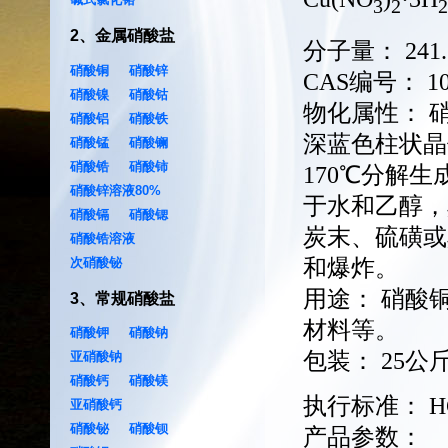
3
2
2
2
、
金属硝酸盐
分子量：
241.
硝酸铜
硝酸锌
CAS编号：
1
硝酸镍
硝酸钴
物化属性：
硝酸铝
硝酸铁
深蓝色柱状晶体
硝酸锰
硝酸镧
硝酸锆
硝酸铈
170℃分解
硝酸锌溶液80%
于水和乙醇，
硝酸镉
硝酸锶
炭末、硫磺或
硝酸锆溶液
次硝酸铋
和爆炸。
用途：
硝酸
3
、
常规硝酸盐
材料等。
硝酸钾
硝酸钠
包装：
25
亚硝酸钠
硝酸钙
硝酸镁
执行标准：
H
亚硝酸钙
硝酸铋
硝酸钡
产品参数：