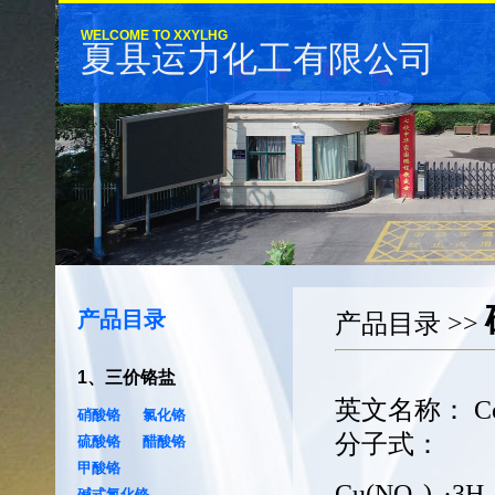
WELCOME TO XXYLHG
夏县运力化工有限公司
产品目录
产品目录
>>
1
、
三价铬盐
英文名称：
Co
硝酸铬
氯化铬
分子式：
硫酸铬
醋酸铬
甲酸铬
Cu(NO
)
·3H
碱式氯化铬